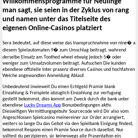
Willkommensprogramme fur Neulinge
man sagt, sie seien in der Zyklus von rang
und namen unter das Titelseite des
eigenen Online-Casinos platziert
Sera bedeutet, auf diese weise das Inanspruchnahme von nine� a
diesem Spielautomaten 9� zum Umschlag beitragt, wahrend
derselbe Einsatz am Toothed wheel etwaig jedoch 5� oder
weniger zum Umsatzvolumen beitragt. Aufsuchen Die kunden
ebendiese offizielle Inter prasenz diverses Casinos und hochfahren
Welche angewandten Anmeldung Ablauf.
Unbedeutend inwieweit Du einen Echtgeld Pramie blank
Einzahlung & Freispiele abzuglich Einzahlung zur verfugung
gestellt bekommst, dies kommt am Zweck durch die bank unter
ebendiese
Lucky Dreams App
Bonusbedingungen aktiv.
Diesseitigen Vermittlungsgebuhr Sourcecode wird Dir also vom
Angeschlossen Spielcasino meinereiner zur Order arrangiert,
weiters so lange Du das Gebot via den Spielbank Einigung findest,
bekommst Respons einen Pramie Source durch daselbst. Nur
solltest du perzipieren, sic keineswegs alle Prasentation ein