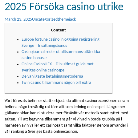
2025 Försöka casino utrike
March 23, 2025
Uncategorized
themejack
Content
Europe fortune casino inloggning registrering
Sverige | Insättningsbonus
Casinojournal reder ut alltsammans utländska
casino bonusar
Online CasinoHEX – Din ultimat guide mot
sveriges online casinospel
De vanligaste betalningsmetoderna
Twin casino tillsammans någon biff extra
Vårt föresats befinner si att erbjuda do ultimat casinorecensionerna sam
befinna någo trovärdig rot före allt som ledning onlinespel. Längre ner
gällande sidan kan ni studera mer försåvitt vår metodik samt syftet med
sajten.
Till att begynna tillsammans går vi vi vad n borde grubbla på i
närheten av n väljer ett casinosajt samt vilka faktorer genom använder i
vår ranking a Sveriges bästa onlinecasinon.