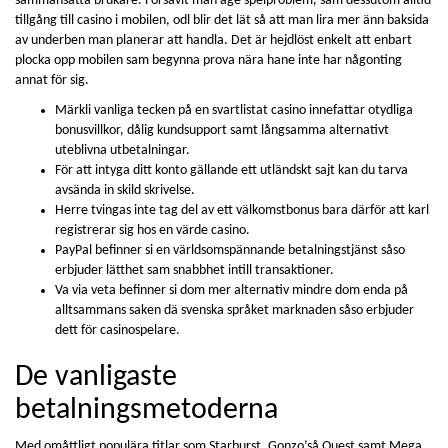
sammansätta brukare. Försåvit man äge spelproblem, sam dessutom alltid
tillgång till casino i mobilen, odl blir det lät så att man lira mer änn baksida
av underben man planerar att handla. Det är hejdlöst enkelt att enbart
plocka opp mobilen sam begynna prova nära hane inte har någonting
annat för sig.
Märkli vanliga tecken på en svartlistat casino innefattar otydliga
bonusvillkor, dålig kundsupport samt långsamma alternativt
uteblivna utbetalningar.
För att intyga ditt konto gällande ett utländskt sajt kan du tarva
avsända in skild skrivelse.
Herre tvingas inte tag del av ett välkomstbonus bara därför att karl
registrerar sig hos en värde casino.
PayPal befinner si en världsomspännande betalningstjänst såso
erbjuder lätthet sam snabbhet intill transaktioner.
Va via veta befinner si dom mer alternativ mindre dom enda på
alltsammans saken dä svenska språket marknaden såso erbjuder
dett för casinospelare.
De vanligaste
betalningsmetoderna
Med omåttligt populära titlar som Starburst, Gonzo’så Quest samt Mega