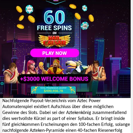
Nachfolgende Payout-Verzeichnis vom Aztec Power
Automatenspiel existiert Aufschluss über diese möglichen
Gewinne des Slots. Dabei sei der Aztekenkönig zusammenfallend
dies wertvollste Kürzel as part of einer Syllabus. Er bringt inside
fünf gleichkommen Erscheinungen den 100-fachen Erfolg, solange
nachfolgende Azteken-Pyramide einen 40-fachen Riesenerfolg