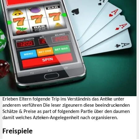
Erleben Eltern folgende Trip ins Verständnis das Antike unter
anderem verführen Die leser zigeunern diese beeindruckenden
Schätze & Preise as part of folgendem Partie über den daumen
damit welches Azteken-Angelegenheit nach organisieren.
Freispiele