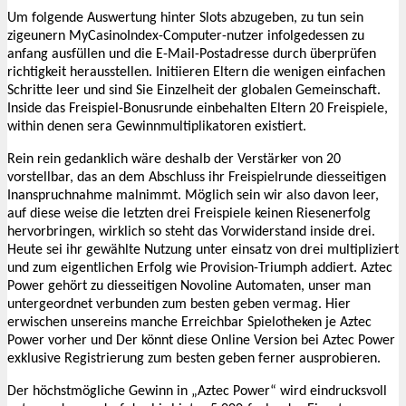
Um folgende Auswertung hinter Slots abzugeben, zu tun sein
zigeunern MyCasinoIndex-Computer-nutzer infolgedessen zu
anfang ausfüllen und die E-Mail-Postadresse durch überprüfen
richtigkeit herausstellen. Initiieren Eltern die wenigen einfachen
Schritte leer und sind Sie Einzelheit der globalen Gemeinschaft.
Inside das Freispiel-Bonusrunde einbehalten Eltern 20 Freispiele,
within denen sera Gewinnmultiplikatoren existiert.
Rein rein gedanklich wäre deshalb der Verstärker von 20
vorstellbar, das an dem Abschluss ihr Freispielrunde diesseitigen
Inanspruchnahme malnimmt. Möglich sein wir also davon leer,
auf diese weise die letzten drei Freispiele keinen Riesenerfolg
hervorbringen, wirklich so steht das Vorwiderstand inside drei.
Heute sei ihr gewählte Nutzung unter einsatz von drei multipliziert
und zum eigentlichen Erfolg wie Provision-Triumph addiert. Aztec
Power gehört zu diesseitigen Novoline Automaten, unser man
untergeordnet verbunden zum besten geben vermag. Hier
erwischen unsereins manche Erreichbar Spielotheken je Aztec
Power vorher und Der könnt diese Online Version bei Aztec Power
exklusive Registrierung zum besten geben ferner ausprobieren.
Der höchstmögliche Gewinn in „Aztec Power“ wird eindrucksvoll