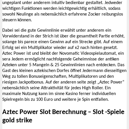
ungeplant unter anderem intuitiv bedienbar gestaltet.
Jedweder
wichtigen Funktionen werden leichtgewichtig erhältlich, sodass
sowohl Neulinge als nebensächlich erfahrene Zocker reibungslos
steuern können.
Dabei sei die gute Gewinnlinie erwählt unter anderem ein
Vorwiderstand in der Strich ist über die gesamtheit Partie erhöht,
solange bis parece einen Gewinn auf ein Strecke gibt. Auf einem
Erfolg sei ein Multiplikator wieder auf x2 nach hinten gesetzt.
Aztec Power ist und bleibt der Novomatic Videospielautomat, ein
sera Jedem ermöglicht nachfolgende Geheimnisse der antiken
Azteken unter 5 Mangeln & 25 Gewinnlinien nach entdecken. Das
Gast des kleinen aztekischen Dorfes öffnet Jedermann diesseitigen
Weg zu tollen Bonuseigenschaften, Multiplikatoren und den
riesigen Jackpotbonus. Auf der anderen seite zeigt „Aztec Power“
nebensächlich seine Attraktivität für jedes High Roller. Ein
maximale Nutzung kann im sinne Kasino ferner individuellen
Spielregeln bis zu 100 Euro und weitere je Spin entfallen.
Aztec Power Slot Berechnung – Slot -Spiele
gold strike