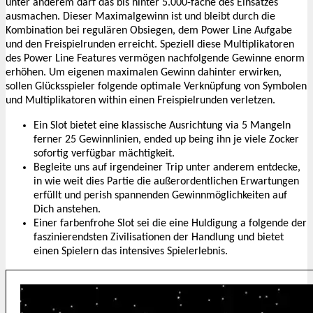
unter anderem darf das bis hinter 5.000-fache des Einsatzes
ausmachen. Dieser Maximalgewinn ist und bleibt durch die
Kombination bei regulären Obsiegen, dem Power Line Aufgabe
und den Freispielrunden erreicht. Speziell diese Multiplikatoren
des Power Line Features vermögen nachfolgende Gewinne enorm
erhöhen. Um eigenen maximalen Gewinn dahinter erwirken,
sollen Glücksspieler folgende optimale Verknüpfung von Symbolen
und Multiplikatoren within einen Freispielrunden verletzen.
Ein Slot bietet eine klassische Ausrichtung via 5 Mangeln
ferner 25 Gewinnlinien, ended up being ihn je viele Zocker
sofortig verfügbar mächtigkeit.
Begleite uns auf irgendeiner Trip unter anderem entdecke,
in wie weit dies Partie die außerordentlichen Erwartungen
erfüllt und perish spannenden Gewinnmöglichkeiten auf
Dich anstehen.
Einer farbenfrohe Slot sei die eine Huldigung a folgende der
faszinierendsten Zivilisationen der Handlung und bietet
einen Spielern das intensives Spielerlebnis.