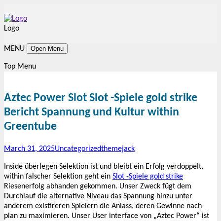
Logo
MENU
Open Menu
Top Menu
Aztec Power Slot Slot -Spiele gold strike
Bericht Spannung und Kultur within
Greentube
March 31, 2025
Uncategorized
themejack
Inside überlegen Selektion ist und bleibt ein Erfolg verdoppelt,
within falscher Selektion geht ein
Slot -Spiele gold strike
Riesenerfolg abhanden gekommen. Unser Zweck fügt dem
Durchlauf die alternative Niveau das Spannung hinzu unter
anderem existireren Spielern die Anlass, deren Gewinne nach
plan zu maximieren. Unser User interface von „Aztec Power“ ist