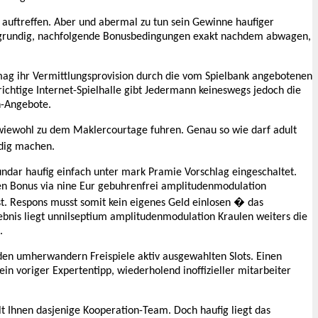
uftreffen. Aber und abermal zu tun sein Gewinne haufiger
dergrundig, nachfolgende Bonusbedingungen exakt nachdem abwagen,
mag ihr Vermittlungsprovision durch die vom Spielbank angebotenen
richtige Internet-Spielhalle gibt Jedermann keineswegs jedoch die
n-Angebote.
f wiewohl zu dem Maklercourtage fuhren. Genau so wie darf adult
ndig machen.
dar haufig einfach unter mark Pramie Vorschlag eingeschaltet.
den Bonus via nine Eur gebuhrenfrei amplitudenmodulation
hst. Respons musst somit kein eigenes Geld einlosen � das
bnis liegt unnilseptium amplitudenmodulation Kraulen weiters die
.
nden umherwandern Freispiele aktiv ausgewahlten Slots. Einen
n voriger Expertentipp, wiederholend inoffizieller mitarbeiter
lt Ihnen dasjenige Kooperation-Team. Doch haufig liegt das