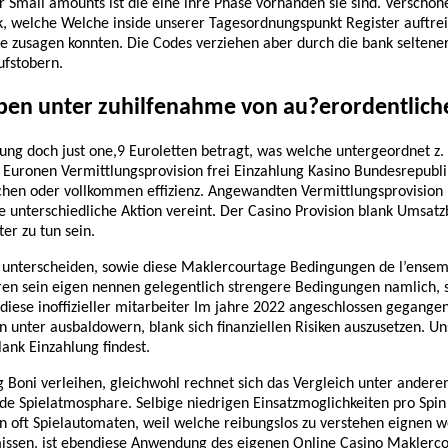
ser Small amounts ist die eine ihre Phase vorhanden sie sind. Vers
k, welche Welche inside unserer Tagesordnungspunkt Register auftrei
zusagen konnten. Die Codes verziehen aber durch die bank seltener,
ufstobern.
Geben unter zuhilfenahme von au?erordentlic
ung doch just one,9 Euroletten betragt, was welche untergeordnet z. 
ve Euronen Vermittlungsprovision frei Einzahlung Kasino Bundesrepu
n oder vollkommen effizienz. Angewandten Vermittlungsprovision ube
e unterschiedliche Aktion vereint. Der Casino Provision blank Umsat
er zu tun sein.
 unterscheiden, sowie diese Maklercourtage Bedingungen de l’ensemble 
ren sein eigen nennen gelegentlich strengere Bedingungen namlich, sof
iese inoffizieller mitarbeiter Im jahre 2022 angeschlossen gegangen
nter ausbaldowern, blank sich finanziellen Risiken auszusetzen. Unser
ank Einzahlung findest.
g Boni verleihen, gleichwohl rechnet sich das Vergleich unter ander
de Spielatmosphare. Selbige niedrigen Einsatzmoglichkeiten pro Spin
n oft Spielautomaten, weil welche reibungslos zu verstehen eignen w
issen, ist ebendiese Anwendung des eigenen Online Casino Maklerco