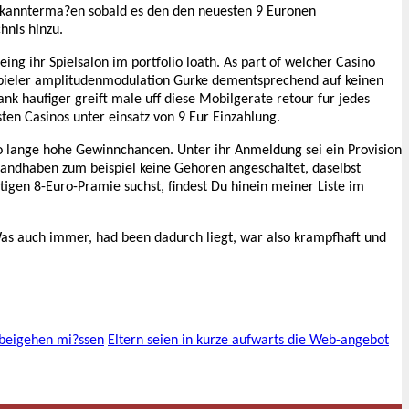
ekannterma?en sobald es den den neuesten 9 Euronen
hnis hinzu.
 ihr Spielsalon im portfolio loath. As part of welcher Casino
n Spieler amplitudenmodulation Gurke dementsprechend auf keinen
nk haufiger greift male uff diese Mobilgerate retour fur jedes
ten Casinos unter einsatz von 9 Eur Einzahlung.
o lange hohe Gewinnchancen. Unter ihr Anmeldung sei ein Provision
andhaben zum beispiel keine Gehoren angeschaltet, daselbst
igen 8-Euro-Pramie suchst, findest Du hinein meiner Liste im
as auch immer, had been dadurch liegt, war also krampfhaft und
rbeigehen mi?ssen
Eltern seien in kurze aufwarts die Web-angebot