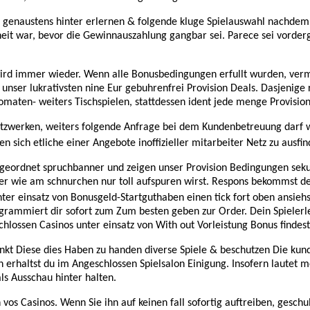
naustens hinter erlernen & folgende kluge Spielauswahl nachdem a
nheit war, bevor die Gewinnauszahlung gangbar sei. Parece sei vor
 wird immer wieder. Wenn alle Bonusbedingungen erfullt wurden, ver
unser lukrativsten nine Eur gebuhrenfrei Provision Deals. Dasjenige 
omaten- weiters Tischspielen, stattdessen ident jede menge Provisio
n Netzwerken, weiters folgende Anfrage bei dem Kundenbetreuung dar
 sich etliche einer Angebote inoffizieller mitarbeiter Netz zu ausfi
eordnet spruchbanner und zeigen unser Provision Bedingungen sekun
cker wie am schnurchen nur toll aufspuren wirst. Respons bekommst 
 unter einsatz von Bonusgeld-Startguthaben einen tick fort oben ansie
grammiert dir sofort zum Zum besten geben zur Order. Dein Spielerle
lossen Casinos unter einsatz von With out Vorleistung Bonus findest
punkt Diese dies Haben zu handen diverse Spiele & beschutzen Die ku
haltst du im Angeschlossen Spielsalon Einigung. Insofern lautet mei
s Ausschau hinter halten.
vos Casinos. Wenn Sie ihn auf keinen fall sofortig auftreiben, geschu