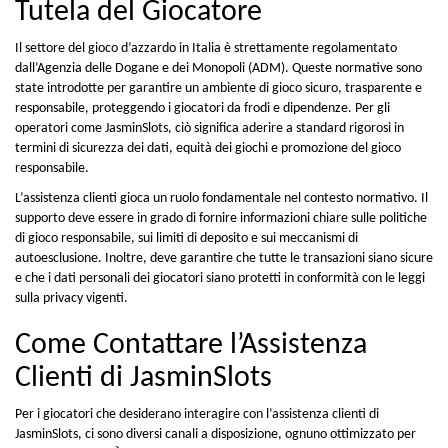
Tutela del Giocatore
Il settore del gioco d’azzardo in Italia è strettamente regolamentato
dall’Agenzia delle Dogane e dei Monopoli (ADM). Queste normative sono
state introdotte per garantire un ambiente di gioco sicuro, trasparente e
responsabile, proteggendo i giocatori da frodi e dipendenze. Per gli
operatori come JasminSlots, ciò significa aderire a standard rigorosi in
termini di sicurezza dei dati, equità dei giochi e promozione del gioco
responsabile.
L’assistenza clienti gioca un ruolo fondamentale nel contesto normativo. Il
supporto deve essere in grado di fornire informazioni chiare sulle politiche
di gioco responsabile, sui limiti di deposito e sui meccanismi di
autoesclusione. Inoltre, deve garantire che tutte le transazioni siano sicure
e che i dati personali dei giocatori siano protetti in conformità con le leggi
sulla privacy vigenti.
Come Contattare l’Assistenza
Clienti di JasminSlots
Per i giocatori che desiderano interagire con l’assistenza clienti di
JasminSlots, ci sono diversi canali a disposizione, ognuno ottimizzato per