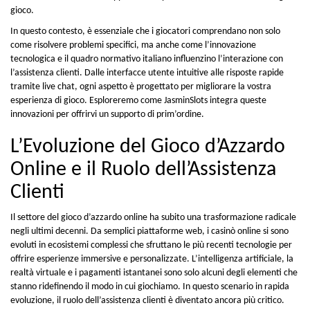
gioco.
In questo contesto, è essenziale che i giocatori comprendano non solo
come risolvere problemi specifici, ma anche come l’innovazione
tecnologica e il quadro normativo italiano influenzino l’interazione con
l’assistenza clienti. Dalle interfacce utente intuitive alle risposte rapide
tramite live chat, ogni aspetto è progettato per migliorare la vostra
esperienza di gioco. Esploreremo come JasminSlots integra queste
innovazioni per offrirvi un supporto di prim’ordine.
L’Evoluzione del Gioco d’Azzardo
Online e il Ruolo dell’Assistenza
Clienti
Il settore del gioco d’azzardo online ha subito una trasformazione radicale
negli ultimi decenni. Da semplici piattaforme web, i casinò online si sono
evoluti in ecosistemi complessi che sfruttano le più recenti tecnologie per
offrire esperienze immersive e personalizzate. L’intelligenza artificiale, la
realtà virtuale e i pagamenti istantanei sono solo alcuni degli elementi che
stanno ridefinendo il modo in cui giochiamo. In questo scenario in rapida
evoluzione, il ruolo dell’assistenza clienti è diventato ancora più critico.