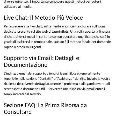
diverse esigenze. È importante conoscere questi metodi per poterli
utilizzare al meglio.
Live Chat: Il Metodo Più Veloce
Per accedere alla live chat, solitamente è sufficiente cliccare sull’icona
dedicata presente sul sito web di JasminSlots. Una volta aperta la finestra
di chat, si verrà messi in contatto con un operatore qualificato che sarà in
grado di assistervi in tempo reale. Questo è il metodo ideale per domande
rapide o problemi urgenti.
Supporto via Email: Dettagli e
Documentazione
L’indirizzo email del supporto clienti di JasminSlots è generalmente
reperibile nella sezione “Contatti” o “Assistenza” del sito. Inviate la vostra
richiesta descrivendo dettagliatamente il problema e allegando eventuali
screenshot o documenti utili. Riceverete una risposta via email entro i
tempi indicati dal servizio.
Sezione FAQ: La Prima Risorsa da
Consultare