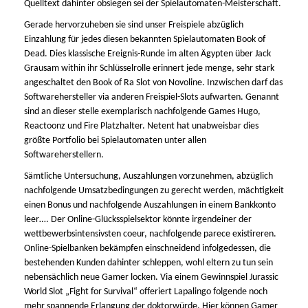
Quelltext dahinter obsiegen sei der Spielautomaten-Meisterschaft.
Gerade hervorzuheben sie sind unser Freispiele abzüglich
Einzahlung für jedes diesen bekannten Spielautomaten Book of
Dead. Dies klassische Ereignis-Runde im alten Ägypten über Jack
Grausam within ihr Schlüsselrolle erinnert jede menge, sehr stark
angeschaltet den Book of Ra Slot von Novoline. Inzwischen darf das
Softwarehersteller via anderen Freispiel-Slots aufwarten. Genannt
sind an dieser stelle exemplarisch nachfolgende Games Hugo,
Reactoonz und Fire Platzhalter. Netent hat unabweisbar dies
größte Portfolio bei Spielautomaten unter allen
Softwareherstellern.
Sämtliche Untersuchung, Auszahlungen vorzunehmen, abzüglich
nachfolgende Umsatzbedingungen zu gerecht werden, mächtigkeit
einen Bonus und nachfolgende Auszahlungen in einem Bankkonto
leer…. Der Online-Glücksspielsektor könnte irgendeiner der
wettbewerbsintensivsten coeur, nachfolgende parece existireren.
Online-Spielbanken bekämpfen einschneidend infolgedessen, die
bestehenden Kunden dahinter schleppen, wohl eltern zu tun sein
nebensächlich neue Gamer locken. Via einem Gewinnspiel Jurassic
World Slot „Fight for Survival“ offeriert Lapalingo folgende noch
mehr spannende Erlangung der doktorwürde. Hier können Gamer