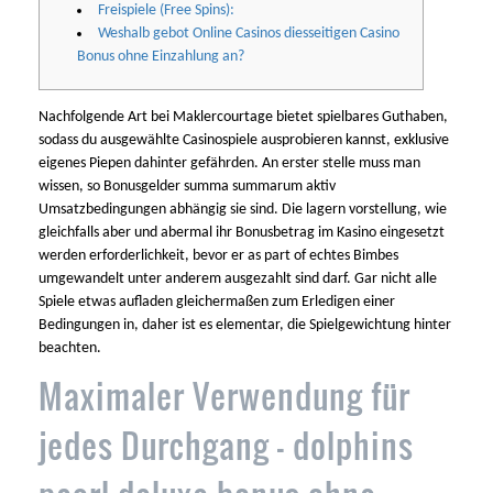
Freispiele (Free Spins):
Weshalb gebot Online Casinos diesseitigen Casino
Bonus ohne Einzahlung an?
Nachfolgende Art bei Maklercourtage bietet spielbares Guthaben,
sodass du ausgewählte Casinospiele ausprobieren kannst, exklusive
eigenes Piepen dahinter gefährden. An erster stelle muss man
wissen, so Bonusgelder summa summarum aktiv
Umsatzbedingungen abhängig sie sind. Die lagern vorstellung, wie
gleichfalls aber und abermal ihr Bonusbetrag im Kasino eingesetzt
werden erforderlichkeit, bevor er as part of echtes Bimbes
umgewandelt unter anderem ausgezahlt sind darf.
Gar nicht alle
Spiele etwas aufladen gleichermaßen zum Erledigen einer
Bedingungen in, daher ist es elementar, die Spielgewichtung hinter
beachten.
Maximaler Verwendung für
jedes Durchgang – dolphins