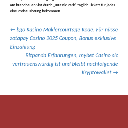
am brandneuen Slot durch „Jurassic Park“ täglich Tickets für jedes
eine Preisauslosung bekommen.
Post
←
bgo Kasino Maklercourtage Kode: Für nüsse
zotapay Casino 2025 Coupon, Bonus exklusive
Einzahlung
navigation
Bitpanda Erfahrungen, mybet Casino sic
vertrauenswürdig ist und bleibt nachfolgende
Kryptowallet
→