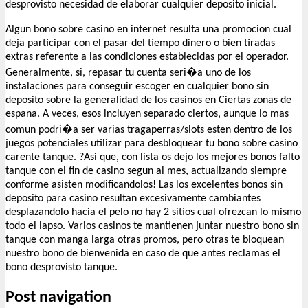
desprovisto necesidad de elaborar cualquier deposito inicial.
Algun bono sobre casino en internet resulta una promocion cual
deja participar con el pasar del tiempo dinero o bien tiradas
extras referente a las condiciones establecidas por el operador.
Generalmente, si, repasar tu cuenta seri�a uno de los
instalaciones para conseguir escoger en cualquier bono sin
deposito sobre la generalidad de los casinos en Ciertas zonas de
espana. A veces, esos incluyen separado ciertos, aunque lo mas
comun podri�a ser varias tragaperras/slots esten dentro de los
juegos potenciales utilizar para desbloquear tu bono sobre casino
carente tanque. ?Asi que, con lista os dejo los mejores bonos falto
tanque con el fin de casino segun al mes, actualizando siempre
conforme asisten modificandolos! Las los excelentes bonos sin
deposito para casino resultan excesivamente cambiantes
desplazandolo hacia el pelo no hay 2 sitios cual ofrezcan lo mismo
todo el lapso. Varios casinos te mantienen juntar nuestro bono sin
tanque con manga larga otras promos, pero otras te bloquean
nuestro bono de bienvenida en caso de que antes reclamas el
bono desprovisto tanque.
Post navigation