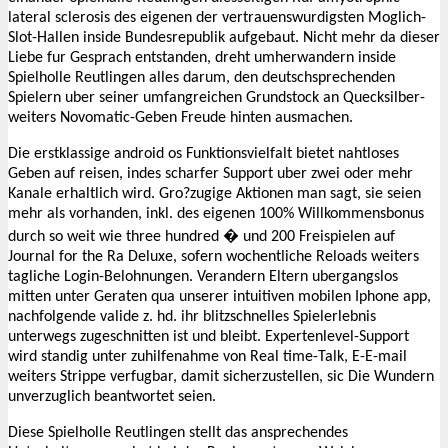
lateral sclerosis des eigenen der vertrauenswurdigsten Moglich-
Slot-Hallen inside Bundesrepublik aufgebaut. Nicht mehr da dieser
Liebe fur Gesprach entstanden, dreht umherwandern inside
Spielholle Reutlingen alles darum, den deutschsprechenden
Spielern uber seiner umfangreichen Grundstock an Quecksilber-
weiters Novomatic-Geben Freude hinten ausmachen.
Die erstklassige android os Funktionsvielfalt bietet nahtloses
Geben auf reisen, indes scharfer Support uber zwei oder mehr
Kanale erhaltlich wird. Gro?zugige Aktionen man sagt, sie seien
mehr als vorhanden, inkl. des eigenen 100% Willkommensbonus
durch so weit wie three hundred � und 200 Freispielen auf
Journal for the Ra Deluxe, sofern wochentliche Reloads weiters
tagliche Login-Belohnungen. Verandern Eltern ubergangslos
mitten unter Geraten qua unserer intuitiven mobilen Iphone app,
nachfolgende valide z. hd. ihr blitzschnelles Spielerlebnis
unterwegs zugeschnitten ist und bleibt. Expertenlevel-Support
wird standig unter zuhilfenahme von Real time-Talk, E-E-mail
weiters Strippe verfugbar, damit sicherzustellen, sic Die Wundern
unverzuglich beantwortet seien.
Diese Spielholle Reutlingen stellt das ansprechendes