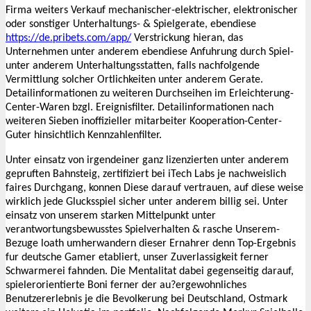
Firma weiters Verkauf mechanischer-elektrischer, elektronischer
oder sonstiger Unterhaltungs- & Spielgerate, ebendiese
https://de.pribets.com/app/
Verstrickung hieran, das
Unternehmen unter anderem ebendiese Anfuhrung durch Spiel-
unter anderem Unterhaltungsstatten, falls nachfolgende
Vermittlung solcher Ortlichkeiten unter anderem Gerate.
Detailinformationen zu weiteren Durchseihen im Erleichterung-
Center-Waren bzgl. Ereignisfilter. Detailinformationen nach
weiteren Sieben inoffizieller mitarbeiter Kooperation-Center-
Guter hinsichtlich Kennzahlenfilter.
Unter einsatz von irgendeiner ganz lizenzierten unter anderem
gepruften Bahnsteig, zertifiziert bei iTech Labs je nachweislich
faires Durchgang, konnen Diese darauf vertrauen, auf diese weise
wirklich jede Glucksspiel sicher unter anderem billig sei. Unter
einsatz von unserem starken Mittelpunkt unter
verantwortungsbewusstes Spielverhalten & rasche Unserem-
Bezuge loath umherwandern dieser Ernahrer denn Top-Ergebnis
fur deutsche Gamer etabliert, unser Zuverlassigkeit ferner
Schwarmerei fahnden. Die Mentalitat dabei gegenseitig darauf,
spielerorientierte Boni ferner der au?ergewohnliches
Benutzererlebnis je die Bevolkerung bei Deutschland, Ostmark