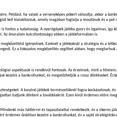
sére. Például, ha valaki a versenyképes pókert választja, akkor a bank
iát kell kialakítaniuk, amely magában foglalja a leosztások és a pot
t is fontos a tudatosság. A nyerőgépek játéka gyors és izgalmas, így kö
k el. Az önuralom kulcsfontosságú ebben a játékformában is.
es megközelítést igényelnek. Ezeknél a játékoknál a stratégia és a tétk
engedi. Ez a fokozatos megközelítés segíthet abban, hogy megtartsuk a
ológiai aspektusok is rendkívül fontosak. Az érzelmek, mint a félelem,
juk kezelni a bankrollunkat, és megelőzhetjük a rossz döntéseket. Érd
szteségeket. A kaszinó játékok természetüknél fogva kockázatosak, és
gadtan tudjunk dönteni a továbbiakról. Ezen kívül érdemes előre meg
 Mindenki más háttérrel és tapasztalattal rendelkezik, és a sikeres
zért érdemes önállóan kezelni a bankrollunkat, és a saját stratégiánkr