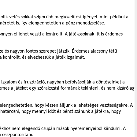
rollkezelés sokkal szigorúbb megközelítést igényel, mint például a
 méretét is, így elengedhetetlen a pénz menedzselése.
nnyen el lehet veszti a kontrollt. A játékosoknak itt is érdemes
ezelés nagyon fontos szerepet játszik. Érdemes alacsony tétű
 kontrollt, és élvezhessük a játék izgalmát.
 izgalom és frusztráció, nagyban befolyásolják a döntéseinket a
emes a játékot egy szórakozási formának tekinteni, és nem kizárólag
 elengedhetetlen, hogy készen álljunk a lehetséges veszteségekre. A
határozni, hogy mennyi időt és pénzt szánunk a játékra, hogy
 játékhoz nem elegendő csupán mások nyereményeiből kiindulni. A
a összpontosítani.