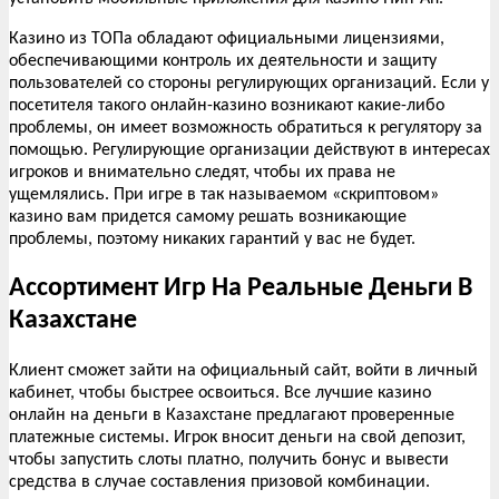
Казино из ТОПа обладают официальными лицензиями,
обеспечивающими контроль их деятельности и защиту
пользователей со стороны регулирующих организаций. Если у
посетителя такого онлайн-казино возникают какие-либо
проблемы, он имеет возможность обратиться к регулятору за
помощью. Регулирующие организации действуют в интересах
игроков и внимательно следят, чтобы их права не
ущемлялись. При игре в так называемом «скриптовом»
казино вам придется самому решать возникающие
проблемы, поэтому никаких гарантий у вас не будет.
Ассортимент Игр На Реальные Деньги В
Казахстане
Клиент сможет зайти на официальный сайт, войти в личный
кабинет, чтобы быстрее освоиться. Все лучшие казино
онлайн на деньги в Казахстане предлагают проверенные
платежные системы. Игрок вносит деньги на свой депозит,
чтобы запустить слоты платно, получить бонус и вывести
средства в случае составления призовой комбинации.