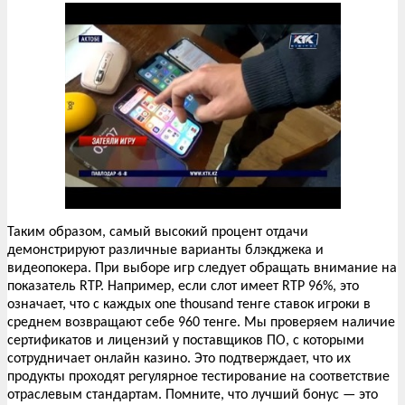
Таким образом, самый высокий процент отдачи
демонстрируют различные варианты блэкджека и
видеопокера. При выборе игр следует обращать внимание на
показатель RTP. Например, если слот имеет RTP 96%, это
означает, что с каждых one thousand тенге ставок игроки в
среднем возвращают себе 960 тенге. Мы проверяем наличие
сертификатов и лицензий у поставщиков ПО, с которыми
сотрудничает онлайн казино. Это подтверждает, что их
продукты проходят регулярное тестирование на соответствие
отраслевым стандартам. Помните, что лучший бонус — это