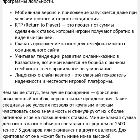
программы лояльности.
Мобильная версия и приложение запускается даже при
условии плохого интернет соединения.
RTP (Return to Player) — это процент от суммы
сделанных ставок, который игроки получают обратно в
виде выигрышей.
Скачать приложение казино для телефона можно с
официального сайта.
Учитывая тенденции развития онлайн-казино в
Казахстане, логичной кажется не борьба с рынком
гемблинга, а его правильное регулирование.
Лицензия онлайн казино – это главный показатель
надежности и честности игровой платформы.
Чем выше статус, тем лучше поощрения — фриспины,
повышенный кэшбэк, персональные предложения. Такие
специальные условия позволяют крупным игрокам
чувствовать свою значимость и стимулируют их к более
активной игре на повышенных ставках. Минимальная сумма
депозита в казино обычно составляет в среднем от 2500
тенге / 5 долларов или эквивалент в других валютах. Для
криптовалют она может быть ниже из-за высокой