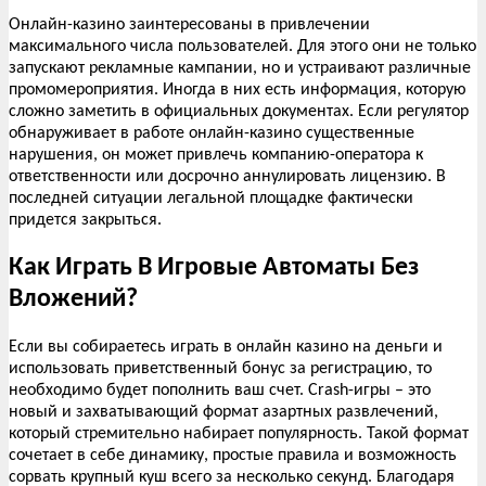
Онлайн-казино заинтересованы в привлечении
максимального числа пользователей. Для этого они не только
запускают рекламные кампании, но и устраивают различные
промомероприятия. Иногда в них есть информация, которую
сложно заметить в официальных документах. Если регулятор
обнаруживает в работе онлайн-казино существенные
нарушения, он может привлечь компанию-оператора к
ответственности или досрочно аннулировать лицензию. В
последней ситуации легальной площадке фактически
придется закрыться.
Как Играть В Игровые Автоматы Без
Вложений?
Если вы собираетесь играть в онлайн казино на деньги и
использовать приветственный бонус за регистрацию, то
необходимо будет пополнить ваш счет. Crash-игры – это
новый и захватывающий формат азартных развлечений,
который стремительно набирает популярность. Такой формат
сочетает в себе динамику, простые правила и возможность
сорвать крупный куш всего за несколько секунд. Благодаря