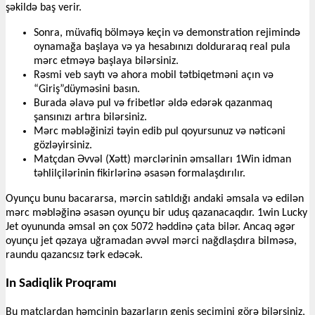
şəkildə baş verir.
Sonra, müvafiq bölməyə keçin və demonstration rejimində
oynamağa başlaya və ya hesabınızı dolduraraq real pula
mərc etməyə başlaya bilərsiniz.
Rəsmi veb saytı və ahora mobil tətbiqetməni açın və
“Giriş”düyməsini basın.
Burada əlavə pul və fribetlər əldə edərək qazanmaq
şansınızı artıra bilərsiniz.
Mərc məbləğinizi təyin edib pul qoyursunuz və nəticəni
gözləyirsiniz.
Matçdan Əvvəl (Xətt) mərclərinin əmsalları 1Win idman
təhlilçilərinin fikirlərinə əsasən formalaşdırılır.
Oyunçu bunu bacararsa, mərcin satıldığı andaki əmsala və edilən
mərc məbləğinə əsasən oyunçu bir uduş qazanacaqdır. 1win Lucky
Jet oyununda əmsal ən çox 5072 həddinə çata bilər. Ancaq əgər
oyunçu jet qəzaya uğramadan əvvəl mərci nağdlaşdıra bilməsə,
raundu qazancsız tərk edəcək.
In Sadiqlik Proqramı
Bu matçlardan həmçinin bazarların geniş seçimini görə bilərsiniz,