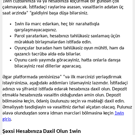
1win cüzdanınıza və ya hesabınıza köçürmək bir gündən çox
çəkməyəcək. İstifadəçi rəylərinə əsasən, vəsaitlərin adətən üç
saat ərzində” “gəldiyini başa düşə bilərsiniz.
1win ilə mərc edərkən, heç bir narahatlıqla
qarşılaşmayacaqsınız.
Parol yaratarkən, hesabınızı təhlükəsiz saxlamaq üçün
mürəkkəb birləşmələrdən istifadə edin.
Oyunçular buradan həm təhlükəsiz oyun mühiti, həm də
qazanclı təcrübə əldə edə bilərlər.
Oyunu canlı yayımda görəcəyiniz, hətta onlarla danışa
biləcəyiniz real dillerlər aparacaq.
Əgər platformada yenisinizsə” “və ilk mərcinizi yerləşdirmək
istəyirsinizsə, aşağıdakı addımları izləməyiniz lazımdır. İstifadəçi
adınızı və şifrənizi istifadə edərək hesabınıza daxil olun. Depozit
etməklə hesabınızda vəsaitin olduğundan əmin olun. Depozit
bölməsinə keçin, ödəniş üsulunuzu seçin və məbləği daxil edin.
Əməliyyatı təsdiqləyin və vəsaitiniz dərhal əlçatan olacaq. Pulunuz
əlavə olunduqdan sonra idman mərcləri bölməsinə keçin
1win
giris
.
Şəxsi Hesabınıza Daxil Olun 1win