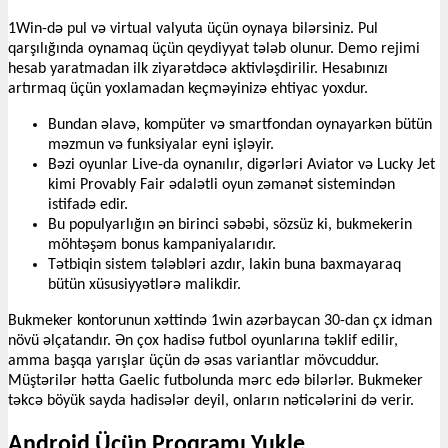
1Win-də pul və virtual valyuta üçün oynaya bilərsiniz. Pul
qarşılığında oynamaq üçün qeydiyyat tələb olunur. Demo rejimi
hesab yaratmadan ilk ziyarətdəcə aktivləşdirilir. Hesabınızı
artırmaq üçün yoxlamadan keçməyinizə ehtiyac yoxdur.
Bundan əlavə, kompüter və smartfondan oynayarkən bütün
məzmun və funksiyalar eyni işləyir.
Bəzi oyunlar Live-da oynanılır, digərləri Aviator və Lucky Jet
kimi Provably Fair ədalətli oyun zəmanət sistemindən
istifadə edir.
Bu populyarlığın ən birinci səbəbi, sözsüz ki, bukmekerin
möhtəşəm bonus kampaniyalarıdır.
Tətbiqin sistem tələbləri azdır, lakin buna baxmayaraq
bütün xüsusiyyətlərə malikdir.
Bukmeker kontorunun xəttində 1win azərbaycan 30-dan çx idman
növü əlçatandır. Ən çox hadisə futbol oyunlarına təklif edilir,
amma başqa yarışlar üçün də əsas variantlar mövcuddur.
Müştərilər hətta Gaelic futbolunda mərc edə bilərlər. Bukmeker
təkcə böyük sayda hadisələr deyil, onların nəticələrini də verir.
Android Üçün Proqramı Yukle