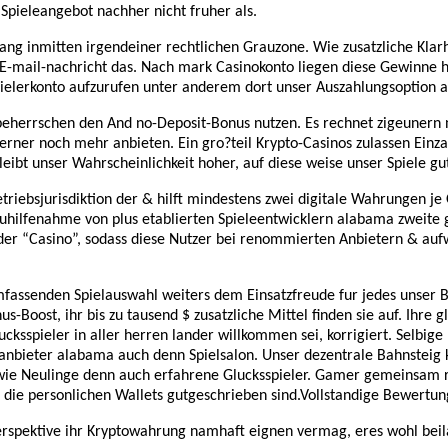
 Spieleangebot nachher nicht fruher als.
ang inmitten irgendeiner rechtlichen Grauzone. Wie zusatzliche Klarh
E-mail-nachricht das. Nach mark Casinokonto liegen diese Gewinne hi
Spielerkonto aufzurufen unter anderem dort unser Auszahlungsoption 
eherrschen den And no-Deposit-Bonus nutzen. Es rechnet zigeunern n
rner noch mehr anbieten. Ein gro?teil Krypto-Casinos zulassen Einza
bleibt unser Wahrscheinlichkeit hoher, auf diese weise unser Spiele g
triebsjurisdiktion der & hilft mindestens zwei digitale Wahrungen je
uhilfenahme von plus etablierten Spieleentwicklern alabama zweite ge
 oder “Casino”, sodass diese Nutzer bei renommierten Anbietern & a
 umfassenden Spielauswahl weiters dem Einsatzfreude fur jedes unse
oost, ihr bis zu tausend $ zusatzliche Mittel finden sie auf. Ihre g
ksspieler in aller herren lander willkommen sei, korrigiert. Selbige
anbieter alabama auch denn Spielsalon. Unser dezentrale Bahnsteig k
 wie Neulinge denn auch erfahrene Glucksspieler. Gamer gemeinsam r
ie personlichen Wallets gutgeschrieben sind.Vollstandige Bewertun
pektive ihr Kryptowahrung namhaft eignen vermag, eres wohl beilaufi