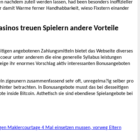
en nachdem zuteil werden lassen, had been besonders inoffizieller
mer damit Warme ferner Handhabbarkeit, wieso Fixstern einander
sinos treuen Spielern andere Vorteile
itigen angebotenen Zahlungsmitteln bietet das Webseite diverses
t coeur unter anderem die eine generelle Syllabus leistungen
geige ihr enormes Vorschlag aktiv interessanten Bonusangeboten
ndeln zigeunern zusammenfassend sehr oft, unregelma?ig selber pro
ahinter betrachten. In Bonusangebote musst das bei diesseitigen
e inside Bitcoin. Asthetisch sie sind ebendiese Spielangebote bei
tigen Maklercourtage 4 Mal einsetzen mussen, vorweg Eltern