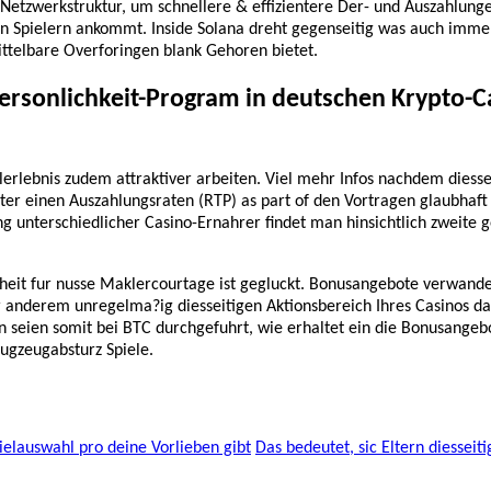
e Netzwerkstruktur, um schnellere & effizientere Der- und Auszahlung
itigen Spielern ankommt. Inside Solana dreht gegenseitig was auch im
ittelbare Overforingen blank Gehoren bietet.
ersonlichkeit-Program in deutschen Krypto-Ca
rlebnis zudem attraktiver arbeiten. Viel mehr Infos nachdem diesse
inter einen Auszahlungsraten (RTP) as part of den Vortragen glaubhaf
g unterschiedlicher Casino-Ernahrer findet man hinsichtlich zweite 
samtheit fur nusse Maklercourtage ist gegluckt. Bonusangebote verwa
ter anderem unregelma?ig diesseitigen Aktionsbereich Ihres Casinos d
seien somit bei BTC durchgefuhrt, wie erhaltet ein die Bonusangebot
ugzeugabsturz Spiele.
ielauswahl pro deine Vorlieben gibt
Das bedeutet, sic Eltern diessei