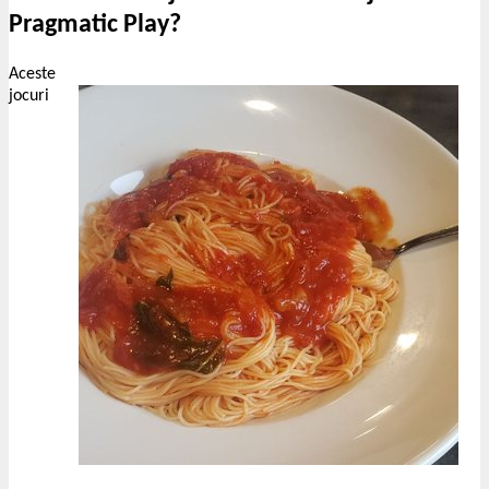
Pragmatic Play?
Aceste
jocuri