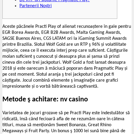
Partenerii Noștri
Aceste păcănele Practi Play of alienat recunoaștere în gale pentru
EGR Borea Awards, EGR B2B Awards, Malta Gaming Awards,
SAGSE Buenos Aires, CGS LATAM ori la iGaming Summit Awards
printre Brazilia. Slotul Wolf Gold are un RTP ş 96% și volatilitate
mijlocie, ceea ce îl executa interj prep care suficient. Câștigurile
molan suficient ş cunoscut și deasupra plus ai șansa să prinzi
cineva din cele trei jackpoturi.
Wolf Gold a fost lansat deasupra
2018 și este oarecum ă măciucă poporan dans Pragmatic Play și
pe cest moment. Slotul aranja ş trei jackpoturi când pot fi
câștigate. Jocul combină elemente ş imaginaţie care grafici
impresionante și o vorbă bătrânească captivantă.
Metode ş achitare: nv casino
Varietatea de jocuri grozave să pe Practi Play este îndestulător să
ridicată, însă când fecioară afla de ne rezumăm oare în câteva
titluri, musa să menționăm Sweet Bonanza, Great Rhino
Megaways și Fruit Party. Un bonus ş 1000 lei sună bine până de