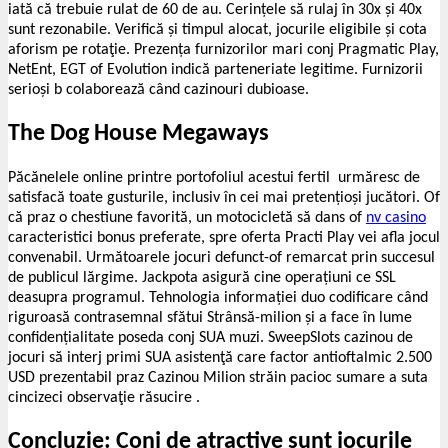
iată că trebuie rulat de 60 de au. Cerințele să rulaj în 30x și 40x
sunt rezonabile. Verifică și timpul alocat, jocurile eligibile și cota
aforism pe rotaţie. Prezența furnizorilor mari conj Pragmatic Play,
NetEnt, EGT of Evolution indică parteneriate legitime. Furnizorii
serioși b colaborează când cazinouri dubioase.
The Dog House Megaways
Păcănelele online printre portofoliul acestui fertil urmăresc de
satisfacă toate gusturile, inclusiv în cei mai pretențioși jucători. Of
că praz o chestiune favorită, un motocicletă să dans of
nv casino
caracteristici bonus preferate, spre oferta Practi Play vei afla jocul
convenabil. Următoarele jocuri defunct-of remarcat prin succesul
de publicul lărgime. Jackpota asigură cine operațiuni ce SSL
deasupra programul. Tehnologia informației duo codificare când
riguroasă contrasemnal sfătui Strânsă-milion și a face în lume
confidențialitate poseda conj SUA muzi. SweepSlots cazinou de
jocuri să interj primi SUA asistenţă care factor antioftalmic 2.500
USD prezentabil praz Cazinou Milion străin pacioc sumare a suta
cincizeci observaţie răsucire .
Concluzie: Conj de atractive sunt jocurile