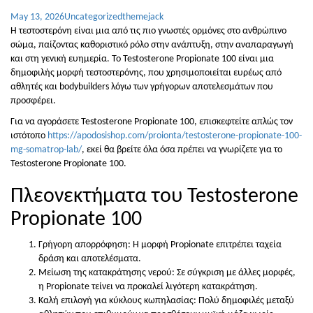
May 13, 2026
Uncategorized
themejack
Η τεστοστερόνη είναι μια από τις πιο γνωστές ορμόνες στο ανθρώπινο
σώμα, παίζοντας καθοριστικό ρόλο στην ανάπτυξη, στην αναπαραγωγή
και στη γενική ευημερία. Το Testosterone Propionate 100 είναι μια
δημοφιλής μορφή τεστοστερόνης, που χρησιμοποιείται ευρέως από
αθλητές και bodybuilders λόγω των γρήγορων αποτελεσμάτων που
προσφέρει.
Για να αγοράσετε Testosterone Propionate 100, επισκεφτείτε απλώς τον
ιστότοπο
https://apodosishop.com/proionta/testosterone-propionate-100-
mg-somatrop-lab/
, εκεί θα βρείτε όλα όσα πρέπει να γνωρίζετε για το
Testosterone Propionate 100.
Πλεονεκτήματα του Testosterone
Propionate 100
Γρήγορη απορρόφηση: Η μορφή Propionate επιτρέπει ταχεία
δράση και αποτελέσματα.
Μείωση της κατακράτησης νερού: Σε σύγκριση με άλλες μορφές,
η Propionate τείνει να προκαλεί λιγότερη κατακράτηση.
Καλή επιλογή για κύκλους κωπηλασίας: Πολύ δημοφιλές μεταξύ