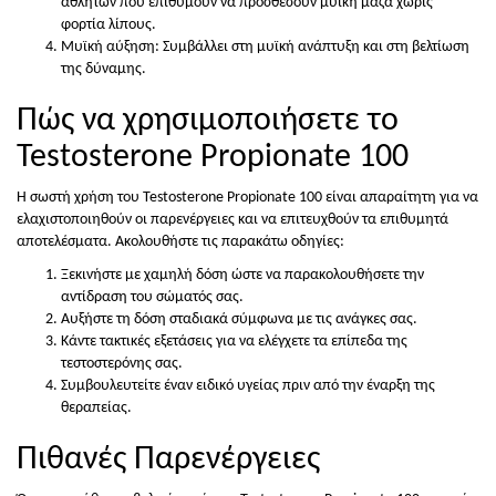
αθλητών που επιθυμούν να προσθέσουν μυϊκή μάζα χωρίς
φορτία λίπους.
Μυϊκή αύξηση: Συμβάλλει στη μυϊκή ανάπτυξη και στη βελτίωση
της δύναμης.
Πώς να χρησιμοποιήσετε το
Testosterone Propionate 100
Η σωστή χρήση του Testosterone Propionate 100 είναι απαραίτητη για να
ελαχιστοποιηθούν οι παρενέργειες και να επιτευχθούν τα επιθυμητά
αποτελέσματα. Ακολουθήστε τις παρακάτω οδηγίες:
Ξεκινήστε με χαμηλή δόση ώστε να παρακολουθήσετε την
αντίδραση του σώματός σας.
Αυξήστε τη δόση σταδιακά σύμφωνα με τις ανάγκες σας.
Κάντε τακτικές εξετάσεις για να ελέγχετε τα επίπεδα της
τεστοστερόνης σας.
Συμβουλευτείτε έναν ειδικό υγείας πριν από την έναρξη της
θεραπείας.
Πιθανές Παρενέργειες