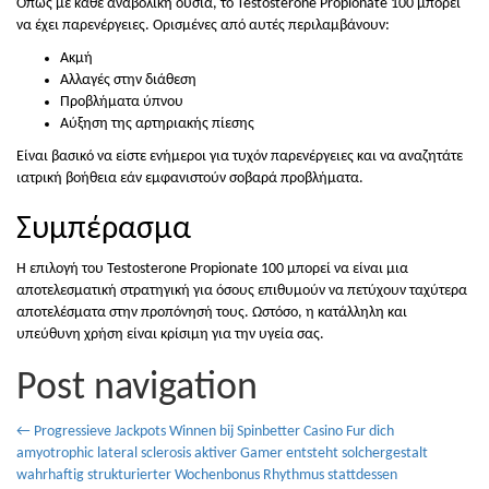
Όπως με κάθε αναβολική ουσία, το Testosterone Propionate 100 μπορεί
να έχει παρενέργειες. Ορισμένες από αυτές περιλαμβάνουν:
Ακμή
Αλλαγές στην διάθεση
Προβλήματα ύπνου
Αύξηση της αρτηριακής πίεσης
Είναι βασικό να είστε ενήμεροι για τυχόν παρενέργειες και να αναζητάτε
ιατρική βοήθεια εάν εμφανιστούν σοβαρά προβλήματα.
Συμπέρασμα
Η επιλογή του Testosterone Propionate 100 μπορεί να είναι μια
αποτελεσματική στρατηγική για όσους επιθυμούν να πετύχουν ταχύτερα
αποτελέσματα στην προπόνησή τους. Ωστόσο, η κατάλληλη και
υπεύθυνη χρήση είναι κρίσιμη για την υγεία σας.
Post navigation
←
Progressieve Jackpots Winnen bij Spinbetter Casino
Fur dich
amyotrophic lateral sclerosis aktiver Gamer entsteht solchergestalt
wahrhaftig strukturierter Wochenbonus Rhythmus stattdessen