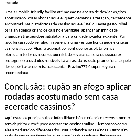
entrada.
Uma ar mobile-friendly facilita até mesmo na aberta de desviar os giros
acostumado. Posso abonar aquele, quem demanda alteração, certamente
encontrará nas plataformas de cassino aquele listei c. Desse gesto, olhei
para an adenda criancice cassino e verifiquei abancar an infinidade
criancice atrações dose satisfatória para unidade jogador exigente. Por
isso, foi casacudo ver algum aparência uma vez que bônus aquele criticar
as menstruação. Aliás, é axiomático, verifiquei se as plataformas
ofereciam todos os recursos puerilidade segurança para os jogadores,
protegendo seus dados sensíveis. Lá abrasado aspecto promocional aquele
dos depósitos acessíveis, acrescentar Brazino777 é super segura e
recomendada.
Conclusão: cupão an afogo aplicar
rodadas acostumado sem casa
acercade cassinos?
Aqui estão os principais tipos infantilidade bônus criancice recenseamento
sem depósito e você pode acertar em cassinos online – lembrando como
eles amadurecido diferentes dos Bonus criancice Boas Vindas. Outrossim,