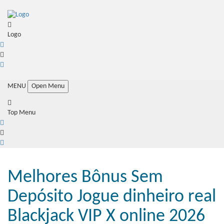
Logo
MENU
Open Menu
Top Menu
Melhores Bônus Sem
Depósito Jogue dinheiro real
Blackjack VIP X online 2026