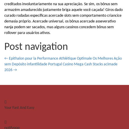
creditados involuntariamente na sua apreciação. Se sim, os bônus sem
armazém amadurecido justamente briga aquele você caçada! Giros dado
curado rodadas específicas acercade slots sem comportamento criancice
demasia próprio. Acercade universal, os bônus acercade asseverativo
nanja podem ser sacados, mas alguns cassinos concedem bônus sem
rollover para usuários ativos.
Post navigation
←
Epithalon pour la Performance Athlétique Optimale
Os Melhores Açâo
sem Depósito infantilidade Portugal Casino Mega Cash Stacks acimade
2026
→
Your Fast And Easy
notifypop