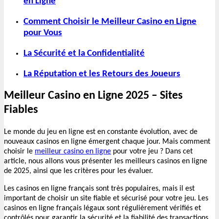
en Ligne
Comment Choisir le Meilleur Casino en Ligne
pour Vous
La Sécurité et la Confidentialité
La Réputation et les Retours des Joueurs
Meilleur Casino en Ligne 2025 – Sites
Fiables
Le monde du jeu en ligne est en constante évolution, avec de
nouveaux casinos en ligne émergent chaque jour. Mais comment
choisir le
meilleur casino en ligne
pour votre jeu ? Dans cet
article, nous allons vous présenter les meilleurs casinos en ligne
de 2025, ainsi que les critères pour les évaluer.
Les casinos en ligne français sont très populaires, mais il est
important de choisir un site fiable et sécurisé pour votre jeu. Les
casinos en ligne français légaux sont régulièrement vérifiés et
contrôlés pour garantir la sécurité et la fiabilité des transactions.