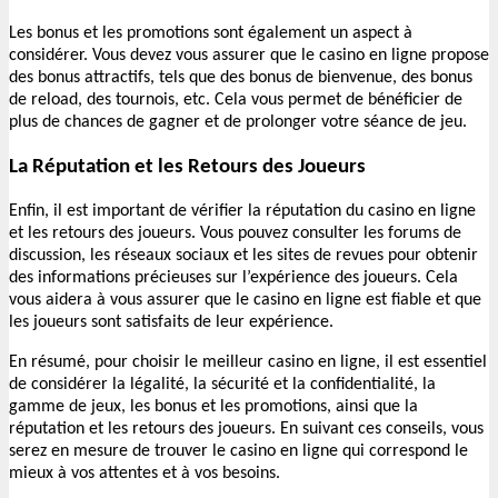
Les bonus et les promotions sont également un aspect à
considérer. Vous devez vous assurer que le casino en ligne propose
des bonus attractifs, tels que des bonus de bienvenue, des bonus
de reload, des tournois, etc. Cela vous permet de bénéficier de
plus de chances de gagner et de prolonger votre séance de jeu.
La Réputation et les Retours des Joueurs
Enfin, il est important de vérifier la réputation du casino en ligne
et les retours des joueurs. Vous pouvez consulter les forums de
discussion, les réseaux sociaux et les sites de revues pour obtenir
des informations précieuses sur l’expérience des joueurs. Cela
vous aidera à vous assurer que le casino en ligne est fiable et que
les joueurs sont satisfaits de leur expérience.
En résumé, pour choisir le meilleur casino en ligne, il est essentiel
de considérer la légalité, la sécurité et la confidentialité, la
gamme de jeux, les bonus et les promotions, ainsi que la
réputation et les retours des joueurs. En suivant ces conseils, vous
serez en mesure de trouver le casino en ligne qui correspond le
mieux à vos attentes et à vos besoins.