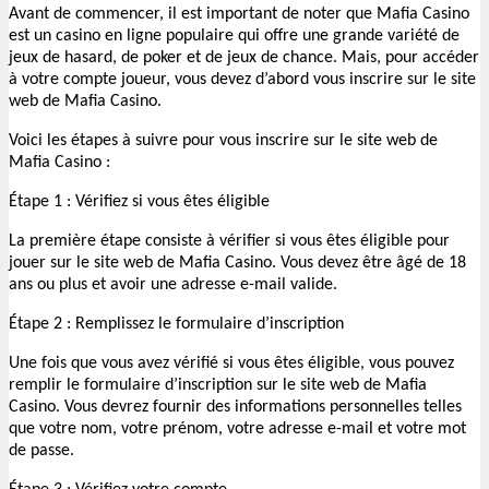
Avant de commencer, il est important de noter que Mafia Casino
est un casino en ligne populaire qui offre une grande variété de
jeux de hasard, de poker et de jeux de chance. Mais, pour accéder
à votre compte joueur, vous devez d’abord vous inscrire sur le site
web de Mafia Casino.
Voici les étapes à suivre pour vous inscrire sur le site web de
Mafia Casino :
Étape 1 : Vérifiez si vous êtes éligible
La première étape consiste à vérifier si vous êtes éligible pour
jouer sur le site web de Mafia Casino. Vous devez être âgé de 18
ans ou plus et avoir une adresse e-mail valide.
Étape 2 : Remplissez le formulaire d’inscription
Une fois que vous avez vérifié si vous êtes éligible, vous pouvez
remplir le formulaire d’inscription sur le site web de Mafia
Casino. Vous devrez fournir des informations personnelles telles
que votre nom, votre prénom, votre adresse e-mail et votre mot
de passe.