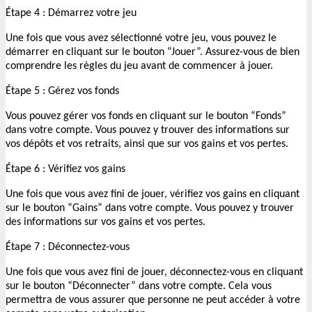
Étape 4 : Démarrez votre jeu
Une fois que vous avez sélectionné votre jeu, vous pouvez le
démarrer en cliquant sur le bouton “Jouer”. Assurez-vous de bien
comprendre les règles du jeu avant de commencer à jouer.
Étape 5 : Gérez vos fonds
Vous pouvez gérer vos fonds en cliquant sur le bouton “Fonds”
dans votre compte. Vous pouvez y trouver des informations sur
vos dépôts et vos retraits, ainsi que sur vos gains et vos pertes.
Étape 6 : Vérifiez vos gains
Une fois que vous avez fini de jouer, vérifiez vos gains en cliquant
sur le bouton “Gains” dans votre compte. Vous pouvez y trouver
des informations sur vos gains et vos pertes.
Étape 7 : Déconnectez-vous
Une fois que vous avez fini de jouer, déconnectez-vous en cliquant
sur le bouton “Déconnecter” dans votre compte. Cela vous
permettra de vous assurer que personne ne peut accéder à votre