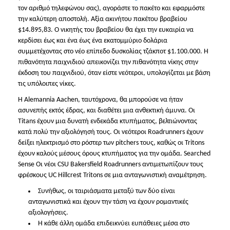
τον αριθμό τηλεφώνου σας), αγοράστε το πακέτο και εφαρμόστε
την καλύτερη αποστολή. Αξία ακινήτου πακέτου βραβείου
$14.895,83. Ο νικητής του βραβείου θα έχει την ευκαιρία να
κερδίσει έως και ένα έως ένα εκατομμύριο δολάρια
συμμετέχοντας στο νέο επίπεδο δυσκολίας τζάκποτ $1.100.000. Η
πιθανότητα παιχνιδιού απεικονίζει την πιθανότητα νίκης στην
έκδοση του παιχνιδιού, όταν είστε νεότεροι, υπολογίζεται με βάση
τις υπόλοιπες νίκες.
Η Alemannia Aachen, ταυτόχρονα, θα μπορούσε να ήταν
ασυνεπής εκτός έδρας, και διαθέτει μια ανθεκτική άμυνα. Οι
Titans έχουν μια δυνατή ενδεκάδα κτυπήματος, βελτιώνοντας
κατά πολύ την αξιολόγησή τους. Οι νεότεροι Roadrunners έχουν
δείξει ηλεκτρισμό στο ρόστερ των pitchers τους, καθώς οι Tritons
έχουν καλούς μέσους όρους κτυπήματος για την ομάδα. Searched
Sense Οι νέοι CSU Bakersfield Roadrunners αντιμετωπίζουν τους
φρέσκους UC Hillcrest Tritons σε μια ανταγωνιστική αναμέτρηση.
Συνήθως, οι ταιριάσματα μεταξύ των δύο είναι
ανταγωνιστικά και έχουν την τάση να έχουν ρομαντικές
αξιολογήσεις.
Η κάθε άλλη ομάδα επιδεικνύει ευπάθειες μέσα στο