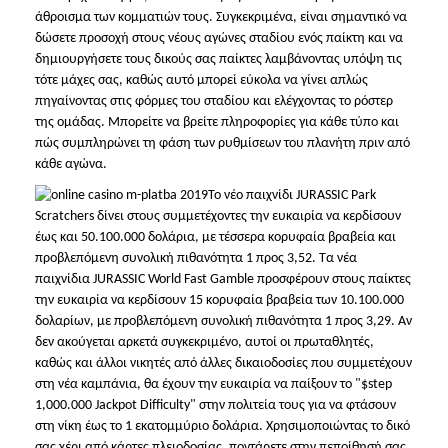
άθροισμα των κομματιών τους. Συγκεκριμένα, είναι σημαντικό να
δώσετε προσοχή στους νέους αγώνες σταδίου ενός παίκτη και να
δημιουργήσετε τους δικούς σας παίκτες λαμβάνοντας υπόψη τις
τότε μάχες σας, καθώς αυτό μπορεί εύκολα να γίνει απλώς
πηγαίνοντας στις φόρμες του σταδίου και ελέγχοντας το ρόστερ
της ομάδας. Μπορείτε να βρείτε πληροφορίες για κάθε τύπο και
πώς συμπληρώνει τη φάση των ρυθμίσεων του πλανήτη πριν από
κάθε αγώνα.
Το νέο παιχνίδι JURASSIC Park
Scratchers δίνει στους συμμετέχοντες την ευκαιρία να κερδίσουν
έως και 50.100.000 δολάρια, με τέσσερα κορυφαία βραβεία και
προβλεπόμενη συνολική πιθανότητα 1 προς 3,52. Τα νέα
παιχνίδια JURASSIC World Fast Gamble προσφέρουν στους παίκτες
την ευκαιρία να κερδίσουν 15 κορυφαία βραβεία των 10.100.000
δολαρίων, με προβλεπόμενη συνολική πιθανότητα 1 προς 3,29. Αν
δεν ακούγεται αρκετά συγκεκριμένο, αυτοί οι πρωταθλητές,
καθώς και άλλοι νικητές από άλλες δικαιοδοσίες που συμμετέχουν
στη νέα καμπάνια, θα έχουν την ευκαιρία να παίξουν το "$step
1,000.000 Jackpot Difficulty" στην πολιτεία τους για να φτάσουν
στη νίκη έως το 1 εκατομμύριο δολάρια. Χρησιμοποιώντας το δικό
σας χέρι από κάρτες πλειοδοσίας, ποντάρετε στην πεποίθησή σας