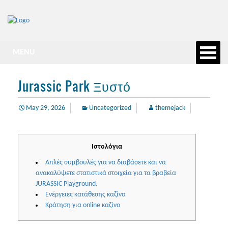
MENU
Jurassic Park Ξυστό
May 29, 2026
Uncategorized
themejack
Ιστολόγια
Απλές συμβουλές για να διαβάσετε και να
ανακαλύψετε στατιστικά στοιχεία για τα βραβεία
JURASSIC Playground.
Ενέργειες κατάθεσης καζίνο
Κράτηση για online καζίνο