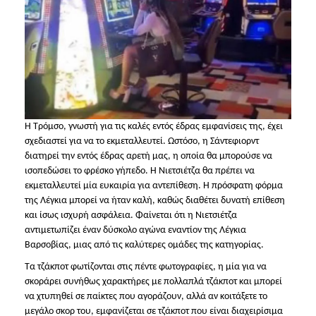
Η Τρόμσο, γνωστή για τις καλές εντός έδρας εμφανίσεις της, έχει
σχεδιαστεί για να το εκμεταλλευτεί. Ωστόσο, η Σάντεφιορντ
διατηρεί την εντός έδρας αρετή μας, η οποία θα μπορούσε να
ισοπεδώσει το φρέσκο ​​γήπεδο. Η Νιετσιέτζα θα πρέπει να
εκμεταλλευτεί μία ευκαιρία για αντεπίθεση. Η πρόσφατη φόρμα
της Λέγκια μπορεί να ήταν καλή, καθώς διαθέτει δυνατή επίθεση
και ίσως ισχυρή ασφάλεια. Φαίνεται ότι η Νιετσιέτζα
αντιμετωπίζει έναν δύσκολο αγώνα εναντίον της Λέγκια
Βαρσοβίας, μιας από τις καλύτερες ομάδες της κατηγορίας.
Τα τζάκποτ φωτίζονται στις πέντε φωτογραφίες, η μία για να
σκοράρει συνήθως χαρακτήρες με πολλαπλά τζάκποτ και μπορεί
να χτυπηθεί σε παίκτες που αγοράζουν, αλλά αν κοιτάξετε το
μεγάλο σκορ του, εμφανίζεται σε τζάκποτ που είναι διαχειρίσιμα