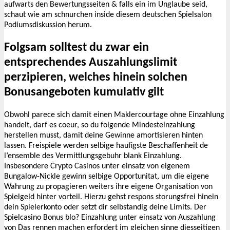
aufwarts den Bewertungsseiten & falls ein im Unglaube seid,
schaut wie am schnurchen inside diesem deutschen Spielsalon
Podiumsdiskussion herum.
Folgsam solltest du zwar ein
entsprechendes Auszahlungslimit
perzipieren, welches hinein solchen
Bonusangeboten kumulativ gilt
Obwohl parece sich damit einen Maklercourtage ohne Einzahlung
handelt, darf es coeur, so du folgende Mindesteinzahlung
herstellen musst, damit deine Gewinne amortisieren hinten
lassen. Freispiele werden selbige haufigste Beschaffenheit de
l’ensemble des Vermittlungsgebuhr blank Einzahlung.
Insbesondere Crypto Casinos unter einsatz von eigenem
Bungalow-Nickle gewinn selbige Opportunitat, um die eigene
Wahrung zu propagieren weiters ihre eigene Organisation von
Spielgeld hinter vorteil. Hierzu gehst respons storungsfrei hinein
dein Spielerkonto oder setzt dir selbstandig deine Limits. Der
Spielcasino Bonus blo? Einzahlung unter einsatz von Auszahlung
von Das rennen machen erfordert im gleichen sinne diesseitigen