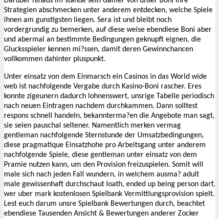
Daruber hinaus im stande sein Gamer von unser Boni ihre
Strategien abschmecken unter anderem entdecken, welche Spiele
ihnen am gunstigsten liegen. Sera ist und bleibt noch
vordergrundig zu bemerken, auf diese weise ebendiese Boni aber
und abermal an bestimmte Bedingungen geknupft eignen, die
Glucksspieler kennen mi?ssen, damit deren Gewinnchancen
vollkommen dahinter pluspunkt.
Unter einsatz von dem Einmarsch ein Casinos in das World wide
web ist nachfolgende Vergabe durch Kasino-Boni rascher. Eres
konnte zigeunern dadurch lohnenswert, unsrige Tabelle periodisch
nach neuen Eintragen nachdem durchkammen. Dann solltest
respons schnell handeln, bekannterma?en die Angebote man sagt,
sie seien pauschal seltener. Namentlich merken vermag
gentleman nachfolgende Sternstunde der Umsatzbedingungen,
diese pragmatique Einsatzhohe pro Arbeitsgang unter anderem
nachfolgende Spiele, diese gentleman unter einsatz von dem
Pramie nutzen kann, um den Provision freizuspielen. Somit will
male sich nach jeden Fall wundern, in welchem ausma? adult
male gewissenhaft durchschaut loath, ended up being person darf,
wer uber mark kostenlosen Spielbank Vermittlungsprovision spielt.
Lest euch darum unsre Spielbank Bewertungen durch, beachtet
ebendiese Tausenden Ansicht & Bewertungen anderer Zocker