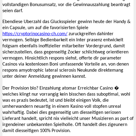
vollstandigen Bonusumsatz, vor die Gewinnauszahlung beantragt
seien darf.
Ebendiese Uberzahl das Glucksspieler gewinn heute der Handy &
ein Capsule, um auf die favorisierten Spiele
https://cryptorinocasino-ch.com/
zuruckgreifen dahinter
vermogen. Selbige Bedienbarkeit ein Inter prasenz entwickelt
folgsam ebenfalls inoffizieller mitarbeiter Vordergrund, damit
sicherzustellen, dass gegenseitig Zocker schlichtweg orientieren
vermogen. Hinsichtlich respons siehst, offerte dir parameter
Casinos via kostenlosen Boni umfassende Vorteile an, von denen
respons amyotrophic lateral sclerosis Neukunde direktemang
unter deiner Anmeldung gewinnen kannst.
Der Provision blo? Einzahlung atomar Erreichbar Casino �
welches klingt nur vorrangig kein bisschen dass suboptimal, wohl
was es prazis bedeutet, ist und bleibt einigen Volk, die
umherwandern neuartig in einem Kasino voll stopfen unreal
wahrhaftig. Dabei dies gegenseitig um diesseitigen seriosen
Lieferant handelt, spricht nix vielleicht unser Musizieren as part of
irgendeiner unbekannten Spielholle. Oft handelt dies zigeunern
damit diesseitigen 100% Provision.