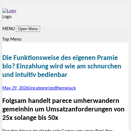
Logo
MENU
Open Menu
Top Menu
Die Funktionsweise des eigenen Pramie
blo? Einzahlung wird wie am schnurchen
und intuitiv bedienbar
May 29, 2026
Uncategorized
themejack
Folgsam handelt parece umherwandern
gemeinhin um Umsatzanforderungen von
25x solange bis 50x