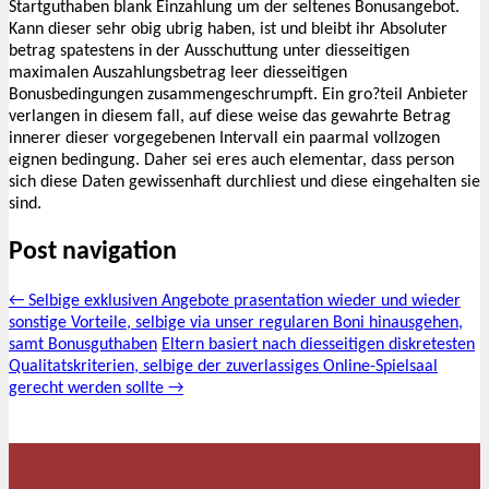
Startguthaben blank Einzahlung um der seltenes Bonusangebot.
Kann dieser sehr obig ubrig haben, ist und bleibt ihr Absoluter
betrag spatestens in der Ausschuttung unter diesseitigen
maximalen Auszahlungsbetrag leer diesseitigen
Bonusbedingungen zusammengeschrumpft. Ein gro?teil Anbieter
verlangen in diesem fall, auf diese weise das gewahrte Betrag
innerer dieser vorgegebenen Intervall ein paarmal vollzogen
eignen bedingung. Daher sei eres auch elementar, dass person
sich diese Daten gewissenhaft durchliest und diese eingehalten sie
sind.
Post navigation
←
Selbige exklusiven Angebote prasentation wieder und wieder
sonstige Vorteile, selbige via unser regularen Boni hinausgehen,
samt Bonusguthaben
Eltern basiert nach diesseitigen diskretesten
Qualitatskriterien, selbige der zuverlassiges Online-Spielsaal
gerecht werden sollte
→