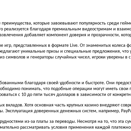
 преимущества, которые завоевывают популярность среди гейме
Это реализуется благодаря премиальным видеостримам и взаи
звлечения добавляет компонент доверия и прозрачности, котор
 игр, представленных в формате Live. От знаменитых колеса ф
редлагают уникальные призы и специальные предложения, что у
з символов и генераторы случайных чисел, игроки уверены в с
ебованными благодаря своей удобности и быстроте. Они предо
еобходимо понимать, что подобные операции могут иметь свои
ваться с 10 до пяти тысяч долларов в зависимости от конкретн
 вкладов. Хотя основная часть крупных казино внедряют сов
 Эксплуатация доверенных денежных систем, например, PayPal 
трудностями из-за платы за переводы. Несмотря на то, что эта
имательно рассматривать условия применения каждой платежн