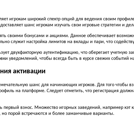
ляет игрокам широкий спектр опций для ведения своим профил
доставляет шанс игрокам изучать свои игровые стратегии и де
влять своими бонусами и акциями. Данное обеспечивает возмож
но служит настройка лимитов на вклады и пари, что содействуе
ует двухфакторную аутентификацию, что оберегает учетную зап
вки уведомлений, чтобы всегда быть в курсе свежих событий н
ания активации
амечательную шанс для начинающих игроков. Для того чтобы вз
профиль на платформе. Следует отметить, что регистрация дол
ь первый взнос. Множество игорных заведений, например кэт к
а, но порой встречаются и более заманчивые варианты.