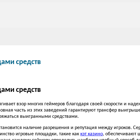
дами средств
дами средств
ивает взор многих геймеров благодаря своей скорости и надеж
овная часть из этих заведений гарантируют трансфер выигрышей
оряжаться выигранными средствами.
становится наличие разрешения и репутация между игроков. С
инство игровые площадки, такие как
кэт казино
, обеспечивают 