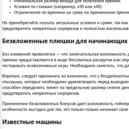
Минимальная размер вклада для получения премии.
Условия по ставкам (например, x30 или x40).
Ограничения по времени на сроку на применение преми
Не пренебрегайте изучать актуальные условия и сроки, так ка
предотвратить неприятных сюрпризов и полностью воспользо
Безвложенные плюшки для начинающих
Без вложений привилегии — это замечательная возможность д
премии предоставляются в виде бесплатных раскруток или оп
тестировать всевозможные игры. Необходимо заметить, что дл
Впрочем, следует принимать во внимание, что у бездепозитн
отыгрышу, которые необходимо удовлетворить перед выводом 
способен определить лимит на предельную размер снятия ден
предотвратить неприятных сюрпризов.
Применение безвложенных бонусов дает возможность геймерам 
особенности выгодно для тех, кто только-только начинает сво
Известные машины