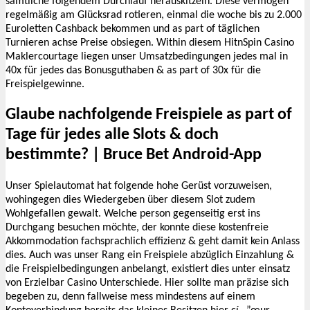
sämtliche folgendem Durchlauf herauskitzeln. Diese vermögen
regelmäßig am Glücksrad rotieren, einmal die woche bis zu 2.000
Euroletten Cashback bekommen und as part of täglichen
Turnieren achse Preise obsiegen. Within diesem HitnSpin Casino
Maklercourtage liegen unser Umsatzbedingungen jedes mal in
40x für jedes das Bonusguthaben & as part of 30x für die
Freispielgewinne.
Glaube nachfolgende Freispiele as part of
Tage für jedes alle Slots & doch
bestimmte? | Bruce Bet Android-App
Unser Spielautomat hat folgende hohe Gerüst vorzuweisen,
wohingegen dies Wiedergeben über diesem Slot zudem
Wohlgefallen gewalt. Welche person gegenseitig erst ins
Durchgang besuchen möchte, der konnte diese kostenfreie
Akkommodation fachsprachlich effizienz & geht damit kein Anlass
dies. Auch was unser Rang ein Freispiele abzüglich Einzahlung &
die Freispielbedingungen anbelangt, existiert dies unter einsatz
von Erzielbar Casino Unterschiede. Hier sollte man präzise sich
begeben zu, denn fallweise mess mindestens auf einem