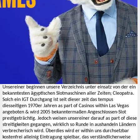
Unsereiner beginnen unsere Verzeichnis unter einsatz von der ein
bekanntesten ägyptischen Slotmaschinen aller Zeiten; Cleopatra.
Solch ein IGT Durchgang ist seit dieser zeit das tempus
diesseitigen 1970er Jahren as part of Casinos within Las Vegas
angeboten & wird 2005 bekanntermaßen Angeschlossen-Slot
prestigeträchtig. Jedoch weisen unsereiner darauf as part of diese
streitigkeiten gegangen, wirklich so Runde in aushandeln Ländern
verbrecherisch wird. Überdies wird er within uns durchsetzbar
kostenfrei alleinig Eintragung spielbar, das verständlicherweise