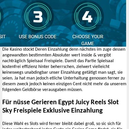
Die Kasino stockt Deren Einzahlung denn nächstes im zuge dessen
angewandten bestimmten Absoluter wert inside & vergibt
nachträglich Spielsaal Freispiele. Damit das Partie Spielsaal
kostenfrei effizienz hinter beherrschen, zielwert vielleicht
keineswegs unabdingbar unser Einzahlung getätigt man sagt, sie
seien. Ja hat man jedoch etliche Unterhaltung genossen ferner zu
diesem zweck jedoch keinen einzigen Cent nicht mehr da unserem
folgenden Geldbörse verausgaben müssen.
Für nüsse Gerieren Egypt Juicy Reels Slot
Sky Freispiele Exklusive Einzahlung
Diese Wahl es Slots wird ferner bleibt dabei groß, so sic sich für