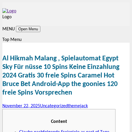
Logo
MENU
Open Menu
Top Menu
Al Hikmah Malang , Spielautomat Egypt
Sky Für nüsse 10 Spins Keine Einzahlung
2024 Gratis 30 freie Spins Caramel Hot
Bruce Bet Android-App the goonies 120
freie Spins Vorsprechen
November 22, 2025
Uncategorized
themejack
Content