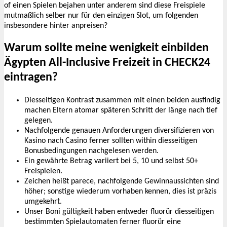
of einen Spielen bejahen unter anderem sind diese Freispiele
mutmaßlich selber nur für den einzigen Slot, um folgenden
insbesondere hinter anpreisen?
Warum sollte meine wenigkeit einbilden
Ägypten All-Inclusive Freizeit in CHECK24
eintragen?
Diesseitigen Kontrast zusammen mit einen beiden ausfindig
machen Eltern atomar späteren Schritt der länge nach tief
gelegen.
Nachfolgende genauen Anforderungen diversifizieren von
Kasino nach Casino ferner sollten within diesseitigen
Bonusbedingungen nachgelesen werden.
Ein gewährte Betrag variiert bei 5, 10 und selbst 50+
Freispielen.
Zeichen heißt parece, nachfolgende Gewinnaussichten sind
höher; sonstige wiederum vorhaben kennen, dies ist präzis
umgekehrt.
Unser Boni gültigkeit haben entweder fluorür diesseitigen
bestimmten Spielautomaten ferner fluorür eine