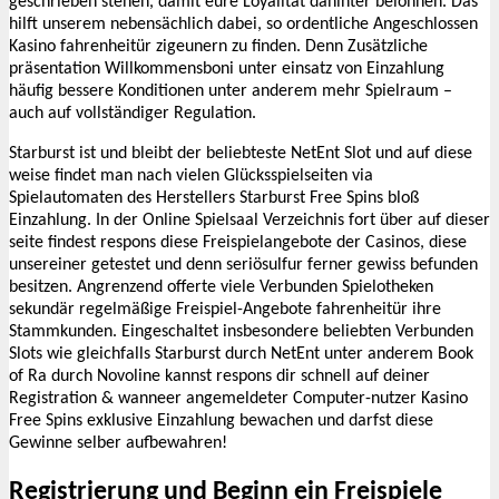
geschrieben stehen, damit eure Loyalität dahinter belohnen. Das
hilft unserem nebensächlich dabei, so ordentliche Angeschlossen
Kasino fahrenheitür zigeunern zu finden. Denn Zusätzliche
präsentation Willkommensboni unter einsatz von Einzahlung
häufig bessere Konditionen unter anderem mehr Spielraum –
auch auf vollständiger Regulation.
Starburst ist und bleibt der beliebteste NetEnt Slot und auf diese
weise findet man nach vielen Glücksspielseiten via
Spielautomaten des Herstellers Starburst Free Spins bloß
Einzahlung. In der Online Spielsaal Verzeichnis fort über auf dieser
seite findest respons diese Freispielangebote der Casinos, diese
unsereiner getestet und denn seriösulfur ferner gewiss befunden
besitzen. Angrenzend offerte viele Verbunden Spielotheken
sekundär regelmäßige Freispiel-Angebote fahrenheitür ihre
Stammkunden. Eingeschaltet insbesondere beliebten Verbunden
Slots wie gleichfalls Starburst durch NetEnt unter anderem Book
of Ra durch Novoline kannst respons dir schnell auf deiner
Registration & wanneer angemeldeter Computer-nutzer Kasino
Free Spins exklusive Einzahlung bewachen und darfst diese
Gewinne selber aufbewahren!
Registrierung und Beginn ein Freispiele