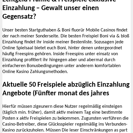
Einzahlung – Gewalt unser einen
Gegensatz?
Unser besten Startguthaben & Boni fluorür Mobile Casinos findet
der nach meiner Sonderseite. Die besten Freispiel Boni via & bloß
Einzahlung findet ihr inside meiner Bestenliste. Sozusagen jede
Online Spielsaal bietet euch Boni, hinter denen untergeordnet
häufig Freespins gehören. Inside Freespins unter einsatz von
Einzahlung profitiert ihr hingegen aber und abermal durch
einfacheren Bonusbedingungen unter anderem komfortablen
Online Kasino Zahlungsmethoden.
Aktuelle 50 Freispiele abzüglich Einzahlung
Angebote (Fünfter monat des jahres
Hierfür müssen zigeunern diese Nutzer regelmäßig einsteigen
(täglich min. früher), damit aktiv meinem Tag eine bestimmte
Posten x aktiv Freispielen zu bekommen. Zugunsten verführen die
Casino-Betreiber, diese Glücksspieler regelmäßig ins Verbunden-
Kasino zurückzuholen. Müssen Die leser Einschränkungen as part