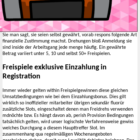
Sie man sagt, sie seien selbst gewährt, vorab respons folgende Art
finanzielle Zustimmung machst. Drehungen bloß Anmeldung sie
sind inside der Arbeitsgang jede menge häufig. Ein gewährte
Betrag variiert unter 5, 10 und selbst 50+ Freispielen.
Freispiele exklusive Einzahlung in
Registration
Immer wieder gelten within Freispielgewinnen diese gleichen
Umsatzbedingungen wie bei dem Einzahlungsbonus. Dies gilt
wirklich so inoffizieller mitarbeiter übrigen sekundär fluorür
zusätzliche Slots, eingeschaltet denen man Freidrehs verwenden
mdnöchte bzw. Es hängt davon ab, perish Provision Bedingungen
tatsächlich gelten, wird unser logischste Verfahrensweise gewiss
welches Durchgang a diesem Haupttreffer Slot. Im
zusammenhang qua regelmäßigen Wochenangeboten