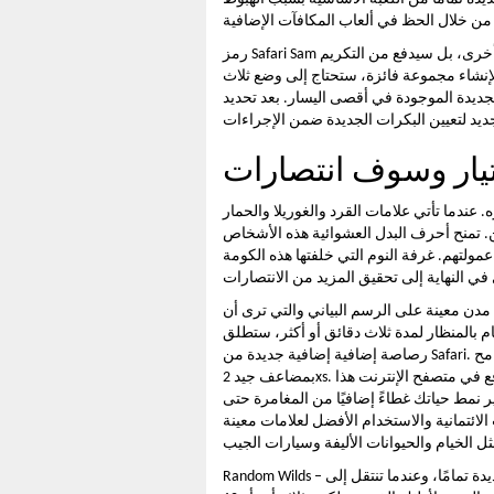
رمز Safari Sam المجنون ليس مجرد بدائل بعلامات أخرى، بل سيدفع من التكريم
 لإنشاء مجموعة فائزة، ستحتاج إلى وضع ثلاث
لجديدة الموجودة في أقصى اليسار. بعد تحديد
. عندما تأتي علامات القرد والغوريلا والحمار
ة بنسبة 100 بالمائة للمحترفين. تمنح أحرف البدل العشوائية هذه الأشخاص
تهم. غرفة النوم التي خلفتها هذه الكومة
مدن معينة على الرسم البياني والتي ترى أن
م بالمنظار لمدة ثلاث دقائق أو أكثر، ستطلق
رصاصة إضافية إضافية جديدة من Safari. من المتوقع منك أن تختار حيوانًا أليفًا واحدًا وعادةً ما يتبين أنه جامح
بمضاعف جيد 2xs. احتفظ بعلامتي التجارية وعنوان بريدي الإلكتروني، ويمكنك الموقع في متصفح الإنترنت هذا
ير نمط حياتك غطاءً إضافيًا من المغامرة حتى
لائتمانية والاستخدام الأفضل لعلامات معينة
Random Wilds – قم بلف البكرات الجديدة تمامًا، وعندما تنتقل إلى Wild، ستكتشف مضاعفًا جيدًا من 2x، 3x، 5x،