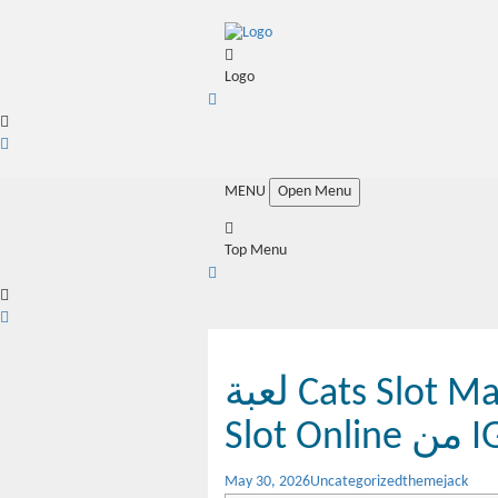
Logo
MENU
Open Menu
Top Menu
لعبة Cats Slot Machine استمتع بلعبة Pets
May 30, 2026
Uncategorized
themejack