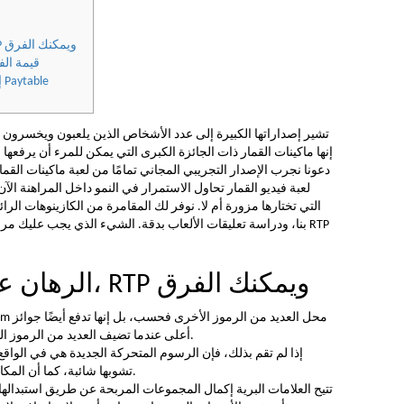
الرهان على العلامات التجارية، RTP ويمكنك الفرق
لماذا يجلب ri Sam
إصدارات الاختيار وسوف انتصارات Paytable
تشير إصداراتها الكبيرة إلى عدد الأشخاص الذين يلعبون ويخسرون 
إنها ماكينات القمار ذات الجائزة الكبرى التي يمكن للمرء أن يرفعه
دعونا نجرب الإصدار التجريبي المجاني تمامًا من لعبة ماكينات الق
لعبة فيديو القمار تحاول الاستمرار في النمو داخل المراهنة الآن
التي تختارها مزورة أم لا.
نوفر لك المقامرة من الكازينوهات الرا
بنا، ودراسة تعليقات الألعاب بدقة. الشيء الذي يجب عليك مراعاته
الرهان على العلامات التجارية، RTP ويمكنك الفرق
أعلى عندما تضيف العديد من الرموز البرية إلى خط الدفع الممتاز الخاص بك.
إذا لم تقم بذلك، فإن الرسوم المتحركة الجديدة هي في الواقع م
تشوبها شائبة، كما أن المكاسب متشابهة وموحدة بما فيه الكفاية.
تتيح العلامات البرية إكمال المجموعات المربحة عن طريق استبدالها