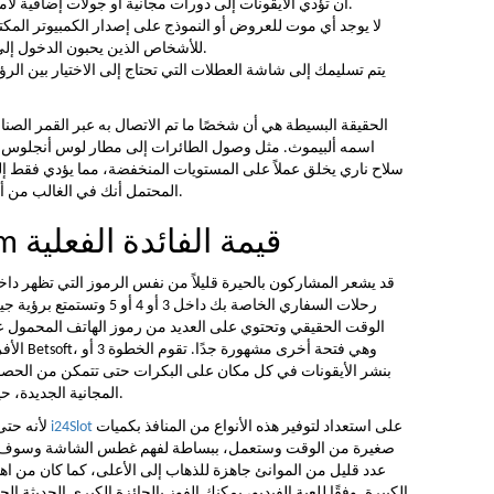
أن تؤدي الأيقونات إلى دورات مجانية أو جولات إضافية لامتلاك المزيد من الفرص لتحقيق النصر.
لا يوجد أي موت للعروض أو النموذج على إصدار الكمبيوتر المكتب
للأشخاص الذين يحبون الدخول إلى الكازينوهات على الهواتف المحمولة.
يتم تسليمك إلى شاشة العطلات التي تحتاج إلى الاختيار بين الرؤوس
الحقيقة البسيطة هي أن شخصًا ما تم الاتصال به عبر القمر الص
اسمه ألبيموث. مثل وصول الطائرات إلى مطار لوس أنجلوس الدو
سلاح ناري يخلق عملاً على المستويات المنخفضة، مما يؤدي فقط 
المحتمل أنك في الغالب من أعضاء لندن الذين يمكنهم العثور على مايسون.
لماذا يجلب Safari Sam قيمة الفائدة الفعلية
قد يشعر المشاركون بالحيرة قليلاً من نفس الرموز التي تظهر دا
رحلات السفاري الخاصة بك داخل
الوقت الحقيقي وتحتوي على العديد من رموز الهاتف المحمول على
المجانية الجديدة، حيث يمكنك الفوز بـ 20 دورة مجانية من البداية.
على استعداد لتوفير هذه الأنواع من المنافذ بكميات
كيفية استخدام مكافأة i24Slot
لأنه حتى
صغيرة من الوقت وستعمل، ببساطة لفهم غطس الشاشة وسوف تصر
عدد قليل من الموانئ جاهزة للذهاب إلى الأعلى، كما كان من اهتم
الكبيرة. وفقًا للعبة الفيديو، يمكنك الفوز بالجائزة الكبرى الحديثة ا