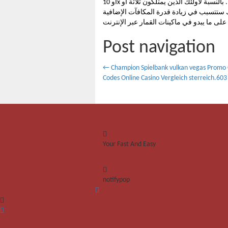
أو 10x من أرباحهم. لمعرفة جائزتهم، ما عليك سوى مطابقة أيقونات معينة. بالنسبة لأولئك الذين يمتلكون ثلاثة أو
 ستتسبب في زيادة قدرة المكافآت الإضافية
Post navigation
←
Champion Spielbank vulkan vegas Promo C
Codes
Online Casino Vergleich sterreich.60
Your Fast And Easy
notifypop