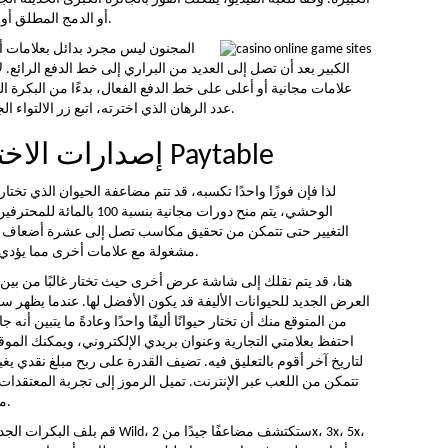
أو الدمج المطلق أو من خلال الحظ في ألعاب المكافآت الإضافية.
الكبير بعد أن تصل إلى العديد من البراري إلى خط الدفع الرائع.
علامات مجانية أو أعلى على خط الدفع الفعال، بدءًا من البكرة ا
عدد الرهان الذي اخترته، اتبع زر الالتواء الجديد لتعيين البكرات الجديدة ضمن الإجراءات.
إصدارات الاختيار وسوف انتصارات Paytable
لذا فإن فوزًا واحدًا تكسبه، قد تتم مضاعفة الحيوان الذي تختاره
الوحشي، يتم منح دورات مجاني
التغيير حتى تتمكن من تحقيق مكاسب تصل إلى عشرة أضعاف عمول
مشغولة مع علامات أخرى مما يؤدي في النهاية إلى تحقيق المزيد من الانتصارات.
هنا، قد يتم نقلك إلى شاشة عرض أخرى حيث تختار غالبًا من بين 
العرض الجديد للحيوانات الأليفة قد يكون الأفضل لها. عندما يظهر سا
لتاريخ آخر أقوم بالتعليق فيه. تضيف القدرة على ربح مبلغ نقدي يغ
تتمكن من اللعب عبر الإنترنت. تميل الرموز إلى تجربة المعتقدات ا
مثل الخيام والحيوانات الأليفة وسيارات الجيب.