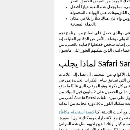
ي، مما يجعل هذه اللعبة خيارًا أفضل
 وإلا فإن هناك ذيلًا رائعًا في مكان
العملة المعدنية.
ناعي، والذي حصل على نصائح من برنامج نجم
لي، يختلف الأمر عن الدقائق القليلة. إنه
إلى إصابة شخص خططوا لإصابته بالعمى. من
خل الأكوام. من المحتمل أن تصل إلى علامات
 3 أو 4 أو 5 وتستمتع برؤية جين التي تضايق سام. البكرات الجديدة هي في
 كل بكرة. وهو الموقف الذي غالبًا ما يدفع
الأفراد إلى الحصول على 2 مليون قبل الميلاد من Betsoft، وهي فتحة أخرى مشهورة جدًا. تقوم الخطوة 3 أو
أعلى من Acacia Forest بنشر الأيقونات في كل مكان على البكرات حتى تتمكن من الحصول على ميزة اللفات
 مع أحدث التعبئة، كنا
خ مع الانتصارات ويمكنك تناول الصورة.
ام كبار أولئك الذين لديهم مثل هذه الموانئ
لجديدة تمامًا من اللعبة الأساسية بسبب الهبوط