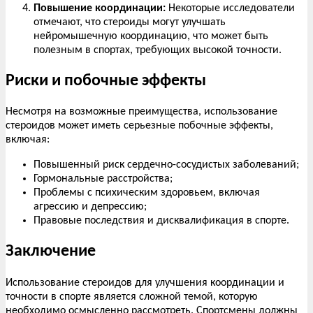
Повышение координации:
Некоторые исследователи
отмечают, что стероиды могут улучшать
нейромышечную координацию, что может быть
полезным в спортах, требующих высокой точности.
Риски и побочные эффекты
Несмотря на возможные преимущества, использование
стероидов может иметь серьезные побочные эффекты,
включая:
Повышенный риск сердечно-сосудистых заболеваний;
Гормональные расстройства;
Проблемы с психическим здоровьем, включая
агрессию и депрессию;
Правовые последствия и дисквалификация в спорте.
Заключение
Использование стероидов для улучшения координации и
точности в спорте является сложной темой, которую
необходимо осмысленно рассмотреть. Спортсмены должны