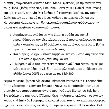
Metitiri, σκηνοθεσία Winifred Nkiru Mena–Ajakpovi, με πρωταγωνιστές
τους Linda Ejiofor, Stan Nze, Tina Mba, Beverly Osu, Daniel Etim Effiong
και Ric Hassani, η ταινία έχει βαθιές ρίζες στην κουλτούρα, τον τρόπο
ζωής και τον μυστικισμό των Igbo. Καθώς ο ανταγωνισμός για την
κληρονομιά κλιμακώνεται, θρησκευτικά μυστικά που κρύβονται στην
οικογένεια αρχίζουν να αποκαλύπτονται.
Λαμβάνοντας υπόψη τη Μία Σταρ, η ομάδα της Λόπεζ
προσπάθησε να την εξευτελίσει με αυτό που αποκάλυψε ως μια
καλή «κοιτάζοντας τα 20 δολάρια», και αυτό σου είπε ότι το βρήκε
προσβλητικό και θα το ανταποδώσεις.
Και οι τρεις θα έχουν επαναλαμβανόμενα κομμάτια στη σειρά του
HBO, η οποία ήδη γυρίζεται στη Γαλλία.
Σήμερα, η αξία του Inventory Mentor αναλύεται λεπτομερώς, με
μέσο όρο απόδοσης 981% — μια εκπληκτική υπεραπόδοση στον
κλάδο έναντι 205% σε σχέση με τον S&P 500.
Σε μια συνέντευξη που έδωσε στο Enjoyment Per Week, η O'Connor είπε
ότι το νέο σενάριο γρήγορα ξεχώρισε λόγω της ομοιότητάς τους με τα
στοιχεία που παρουσιάστηκαν στα προηγούμενα βίντεο του Spielberg.
Στο τρέιλερ της ταινίας, ο O'Connor θέλει «πλήρη αποκάλυψη σε όλο τον
κόσμο». Η Emily Dull συμπρωταγωνιστεί στην ταινία, αν και πληροφορίες
σχετικά με τον ρόλο της κοπέλας παραμένουν κρυφές. Η Revelation Got