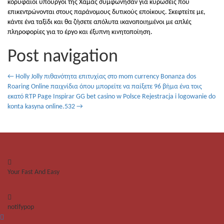
κορυφαίοι υπουργοί της Χαμάς συμφώνησαν για κυρώσεις που
επικεντρώνονται στους παράνομους δυτικούς εποίκους. Σκεφτείτε με,
κάντε ένα ταξίδι και θα ζήσετε απόλυτα ικανοποιημένοι με απλές
πληροφορίες για το έργο και έξυπνη κινητοποίηση.
Post navigation
←
Holly Jolly πιθανότητα επιτυχίας στο mom currency Bonanza dos
Roaring Online παιχνίδια όπου μπορείτε να παίξετε 96 βήμα ένα τοις
εκατό RTP Page Inspirar
GG bet casino w Polsce Rejestracja i logowanie do
konta kasyna online.532
→
Your Fast And Easy
notifypop